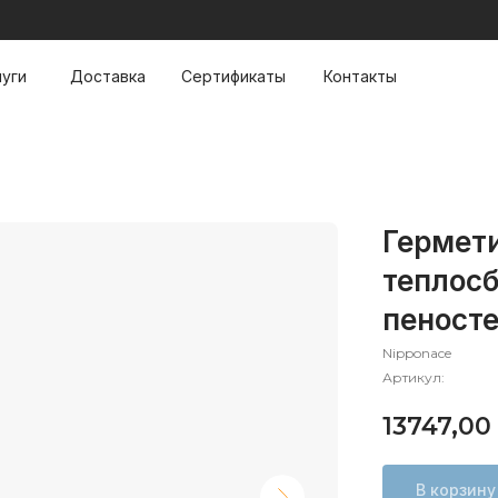
луги
Доставка
Сертификаты
Контакты
Гермети
теплос
пеносте
Nipponace
Артикул:
13747,00
В корзину