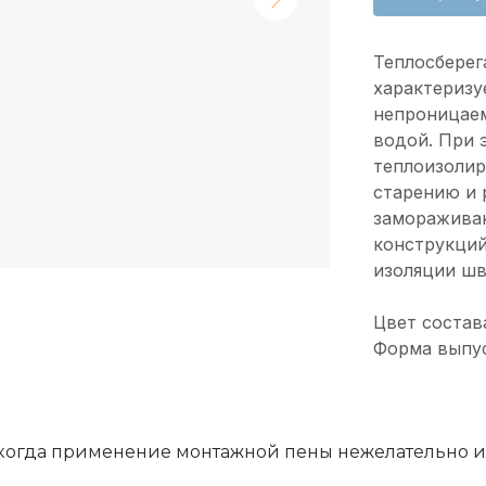
Теплосберег
характеризу
непроницаем
водой. При 
теплоизоли
старению и
замораживан
конструкций,
изоляции шв
Цвет состав
Форма выпус
ях, когда применение монтажной пены нежелательно