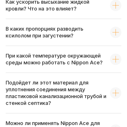
Как ускорить высыхание жидкой
Оплата
Жидкая кровля
кровли? Что на это влияет?
Сертификаты
Жидкий пергамин
Контакты
Жидкая мембрана
Условия
оформления
В каких пропорциях разводить
Герметики
заказа
ксилолом при загустении?
Готовые решения
Реквизиты
Жидкий скотч
Сопутствующие
При какой температуре окружающей
товары
среды можно работать с Nippon Ace?
Информация, размещенная на сайте,
не является публичной офертой
Подойдет ли этот материал для
Политика конфиденциальности
уплотнения соединения между
© 2026 Официальный дистрибьютер
пластиковой канализационной трубой и
водовытесняющих гидроизоляционных систем
NIPPON ACE
стенкой септика?
Можно ли применять Nippon Ace для