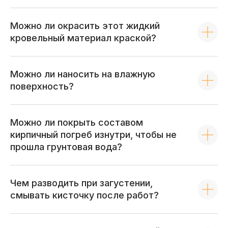
Можно ли окрасить этот жидкий
кровельный материал краской?
+7 (800) 707-35-02
Можно ли наносить на влажную
+7 (499) 430-80-02
поверхность?
zakaz@nipponace.su
Офис представительства: г. Москва,
ул. Петра Романова, д. 14, стр. 1
Можно ли покрыть составом
кирпичный погреб изнутри, чтобы не
Пн-пт: 9.00-19.00
Сб: 9.00-16.00
прошла грунтовая вода?
Напишите
нам в
Чем разводить при загустении,
WhatsApp
смывать кисточку после работ?
Каталог
Услуги
Жидкий локер
Доставка